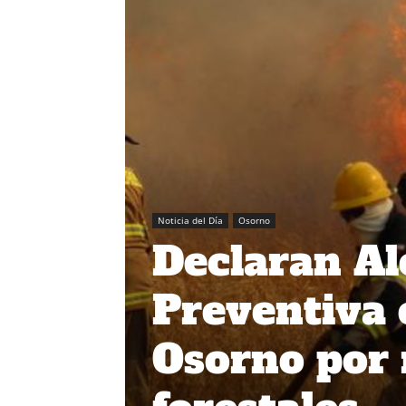
Noticia del Día
Osorno
Declaran A
Preventiva 
Osorno por 