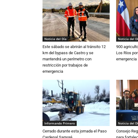
Noticia del Día
Noticia del D
Este sábado se abrirán al tránsito 12
900 agricult
km del bypass de Castro y se
Los Ríos por
mantendrá un perímetro con
emergencia 
restricción por trabajos de
emergencia
Informando Primero
Noticia del D
Cerrado durante esta jornada el Paso
Consejo Reg
Cardenal Samoré
para fortalec