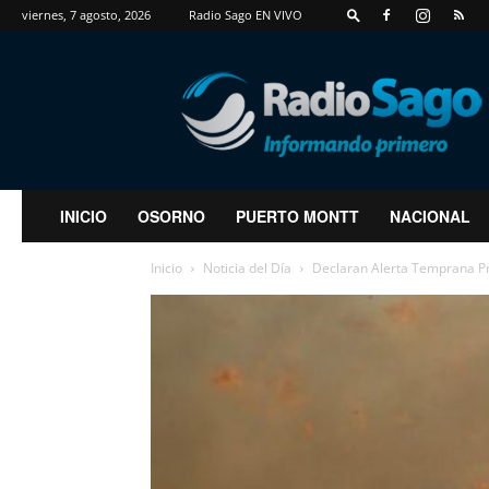
viernes, 7 agosto, 2026
Radio Sago EN VIVO
RadioSago
INICIO
OSORNO
PUERTO MONTT
NACIONAL
Inicio
Noticia del Día
Declaran Alerta Temprana Pre