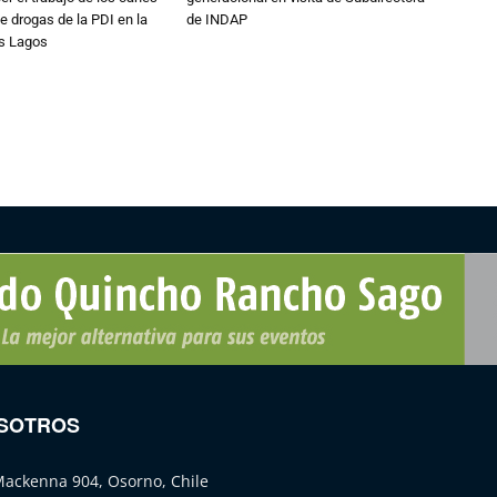
e drogas de la PDI en la
de INDAP
os Lagos
SOTROS
Mackenna 904, Osorno, Chile