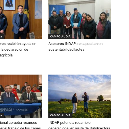
ía
CAMPO AL DIA
ores recibirán ayuda en
Asesores INDAP se capacitan en
 la declaración de
sustentabilidad láctea
agrícola
ía
CAMPO AL DIA
ional aprueba recursos
INDAP potencia recambio
er el trabajo de los canes
generacional en visita de Subdirectora