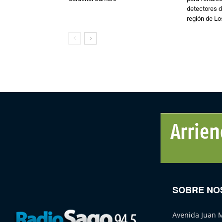
detectores d
región de L
SOBRE NO
Avenida Juan 