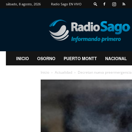
sábado, 8 agosto, 2026
Radio Sago EN VIVO
RadioSago
INICIO
OSORNO
PUERTO MONTT
NACIONAL
Inicio
Actualidad
Decretan nueva preermergencia