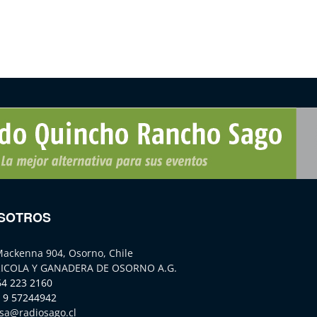
SOTROS
Mackenna 904, Osorno, Chile
ICOLA Y GANADERA DE OSORNO A.G.
64 223 2160
 9 57244942
sa@radiosago.cl