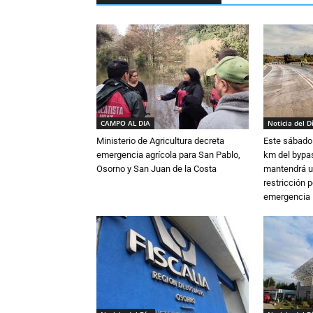
CAMPO AL DIA
Noticia del D
Ministerio de Agricultura decreta
Este sábado 
emergencia agrícola para San Pablo,
km del bypas
Osorno y San Juan de la Costa
mantendrá u
restricción p
emergencia