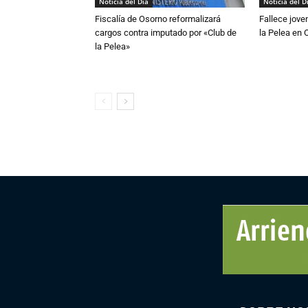
Noticia del Día
Noticia del D
Fiscalía de Osorno reformalizará
Fallece jove
cargos contra imputado por «Club de
la Pelea en 
la Pelea»