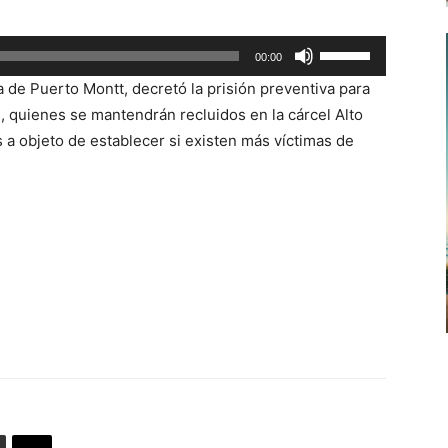
Utiliza
00:00
las
ía de Puerto Montt, decretó la prisión preventiva para
teclas
 quienes se mantendrán recluidos en la cárcel Alto
de
s a objeto de establecer si existen más víctimas de
flecha
arriba/abajo
para
aumentar
o
disminuir
el
volumen.