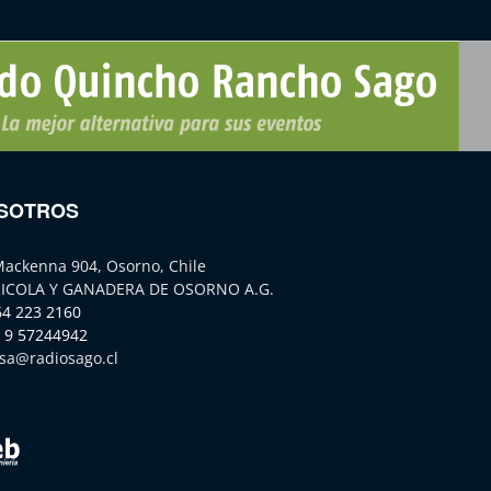
SOTROS
Mackenna 904, Osorno, Chile
ICOLA Y GANADERA DE OSORNO A.G.
64 223 2160
 9 57244942
sa@radiosago.cl