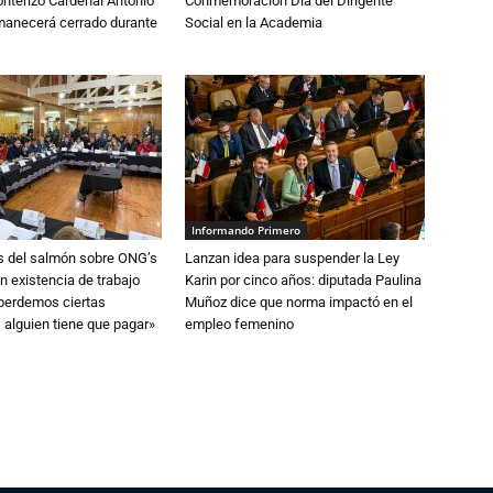
nterizo Cardenal Antonio
Conmemoración Día del Dirigente
anecerá cerrado durante
Social en la Academia
Informando Primero
s del salmón sobre ONG’s
Lanzan idea para suspender la Ley
n existencia de trabajo
Karin por cinco años: diputada Paulina
 perdemos ciertas
Muñoz dice que norma impactó en el
 alguien tiene que pagar»
empleo femenino