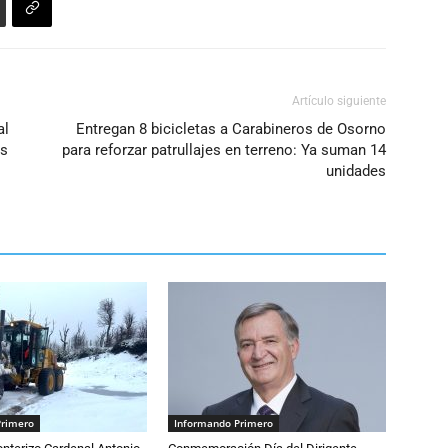
Artículo siguiente
al
Entregan 8 bicicletas a Carabineros de Osorno
es
para reforzar patrullajes en terreno: Ya suman 14
unidades
Primero
Informando Primero