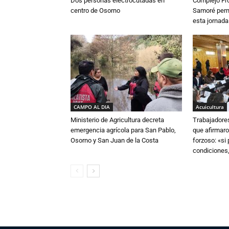
Dos personas electrocutadas en
Complejo Fro
centro de Osorno
Samoré perm
esta jornada
CAMPO AL DIA
Acuicultura
Ministerio de Agricultura decreta
Trabajadore
emergencia agrícola para San Pablo,
que afirmaro
Osorno y San Juan de la Costa
forzoso: «si
condiciones,