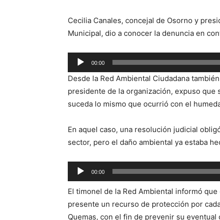
Cecilia Canales, concejal de Osorno y pres
Municipal, dio a conocer la denuncia en co
Reproductor
00:00
de
Desde la Red Ambiental Ciudadana también 
audio
presidente de la organización, expuso que s
suceda lo mismo que ocurrió con el humedal
En aquel caso, una resolución judicial obligó
sector, pero el daño ambiental ya estaba he
Reproductor
00:00
de
El timonel de la Red Ambiental informó que 
audio
presente un recurso de protección por cad
Quemas, con el fin de prevenir su eventual 