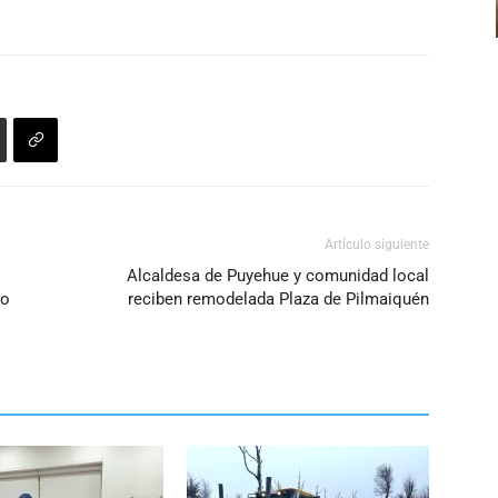
arriba/abajo
para
aumentar
o
disminuir
el
volumen.
Artículo siguiente
Alcaldesa de Puyehue y comunidad local
to
reciben remodelada Plaza de Pilmaiquén