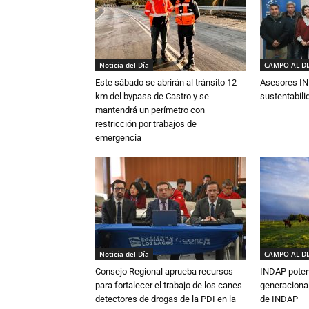
Noticia del Día
CAMPO AL D
Este sábado se abrirán al tránsito 12
Asesores IN
km del bypass de Castro y se
sustentabili
mantendrá un perímetro con
restricción por trabajos de
emergencia
Noticia del Día
CAMPO AL D
Consejo Regional aprueba recursos
INDAP poten
para fortalecer el trabajo de los canes
generacional
detectores de drogas de la PDI en la
de INDAP