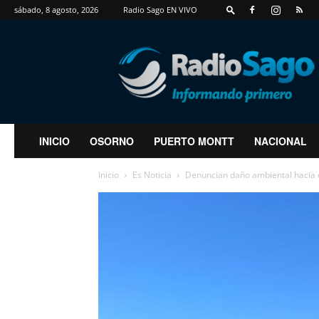
sábado, 8 agosto, 2026
Radio Sago EN VIVO
RadioSago
INICIO
OSORNO
PUERTO MONTT
NACIONAL
Inicio
Es Noticia
Denuncian daño ambiental hacia 