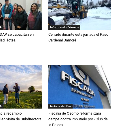
IA
Informando Primero
DAP se capacitan en
Cerrado durante esta jornada el Paso
dad láctea
Cardenal Samoré
IA
Noticia del Día
cia recambio
Fiscalía de Osorno reformalizará
 en visita de Subdirectora
cargos contra imputado por «Club de
la Pelea»