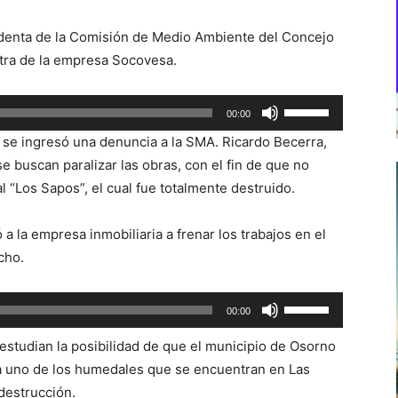
identa de la Comisión de Medio Ambiente del Concejo
ntra de la empresa Socovesa.
Utiliza
00:00
las
se ingresó una denuncia a la SMA. Ricardo Becerra,
teclas
e buscan paralizar las obras, con el fin de que no
de
 “Los Sapos”, el cual fue totalmente destruido.
flecha
arriba/abajo
 a la empresa inmobiliaria a frenar los trabajos en el
para
cho.
aumentar
o
Utiliza
00:00
disminuir
las
el
estudian la posibilidad de que el municipio de Osorno
teclas
volumen.
a uno de los humedales que se encuentran en Las
de
destrucción.
flecha