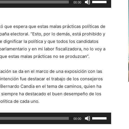
00:00
las
teclas
de
ó que espera que estas malas prácticas políticas de
flecha
ña electoral. “Esto, por lo demás, está prohibido y
arriba/abajo
ignificar la política y que todos los candidatos
para
arlamentario y en mi labor fiscalizadora, no lo voy a
aumentar
 que estas malas prácticas no se produzcan”.
o
disminuir
sación se da en el marco de una exposición con las
el
ntención fue destacar el trabajo de los consejeros
volumen.
e Bernardo Candía en el tema de caminos, quien ha
e siempre ha destacado el buen desempeño de los
política de cada uno.
Utiliza
00:00
las