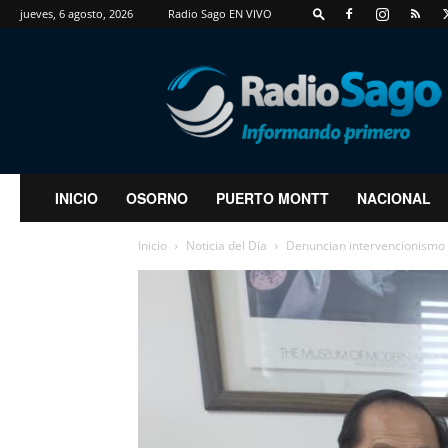
jueves, 6 agosto, 2026
Radio Sago EN VIVO
RadioSago
INICIO
OSORNO
PUERTO MONTT
NACIONAL
Inicio
Noticia del Día
Denuncian intervencionismo e