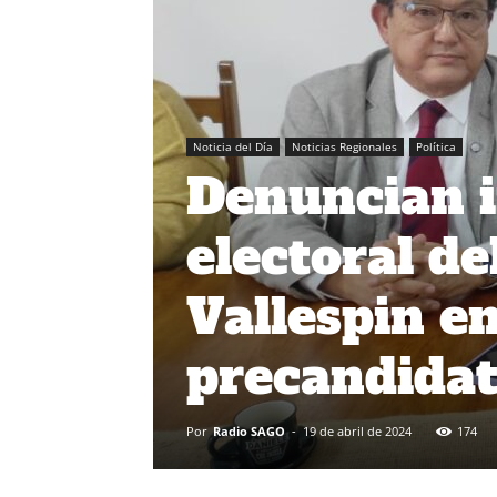
Noticia del Día
Noticias Regionales
Política
Denuncian 
electoral d
Vallespin en
precandidat
Por
Radio SAGO
-
19 de abril de 2024
174