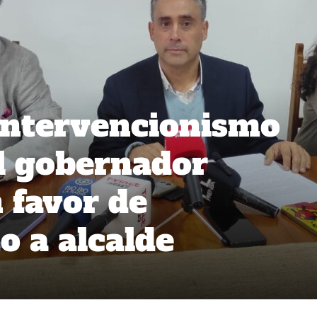
intervencionismo
el gobernador
 favor de
o a alcalde