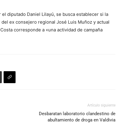
teclas
de
 el diputado Daniel Lilayú, se busca establecer si la
flecha
 del ex consejero regional José Luis Muñoz y actual
arriba/abajo
la Costa corresponde a «una actividad de campaña
para
aumentar
o
disminuir
el
volumen.
Artículo siguiente
Desbaratan laboratorio clandestino de
abultamiento de droga en Valdivia