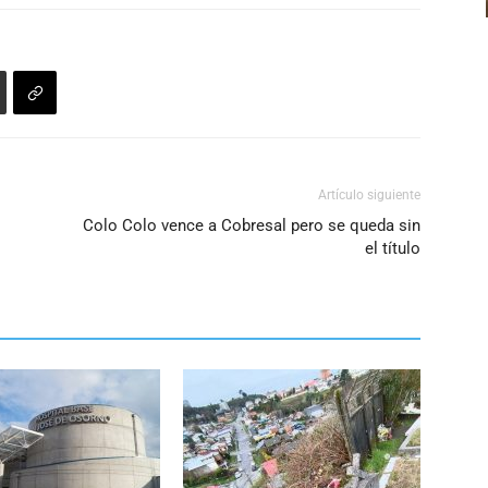
aumentar
o
disminuir
el
volumen.
Artículo siguiente
Colo Colo vence a Cobresal pero se queda sin
el título