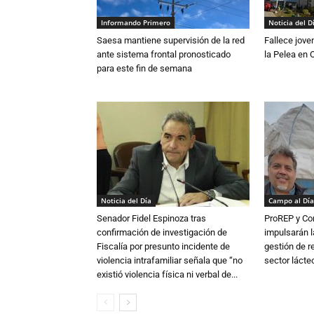
Informando Primero
Noticia del D
Saesa mantiene supervisión de la red
Fallece jove
ante sistema frontal pronosticado
la Pelea en 
para este fin de semana
Noticia del Día
Campo al Día
Senador Fidel Espinoza tras
ProREP y Co
confirmación de investigación de
impulsarán l
Fiscalía por presunto incidente de
gestión de r
violencia intrafamiliar señala que “no
sector lácte
existió violencia física ni verbal de...