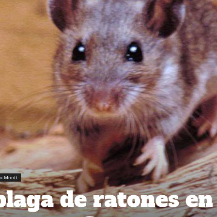
o Montt
laga de ratones en