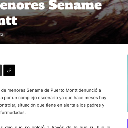
menores Sename
ntt
42
ro de menores Sename de Puerto Montt denunció a
esa por un complejo escenario ya que hace meses hay
trolar, situación que tiene en alerta a los padres y
enfermedades.
s dijo que se enteró a través de lo que su hijo le