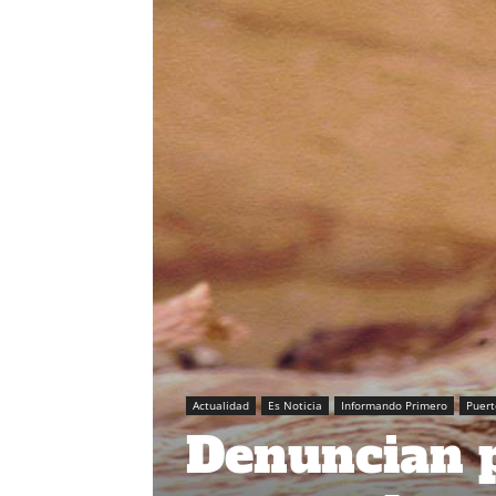
Actualidad
Es Noticia
Informando Primero
Puert
Denuncian p