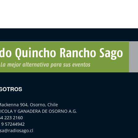
SOTROS
Mackenna 904, Osorno, Chile
ICOLA Y GANADERA DE OSORNO A.G.
64 223 2160
 9 57244942
sa@radiosago.cl