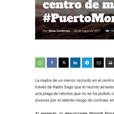
centro de 
#PuertoMo
Por
Brisa Cardenas
-
20 de mayo de 2017
10
La madre de un menor recluido en el cent
través de Radio Sago que el recinto atravi
una plaga de ratones que no se ha podido con
jóvenes por el latente riesgo de contraer 
Al respecto, la denunciante Margott Rosa