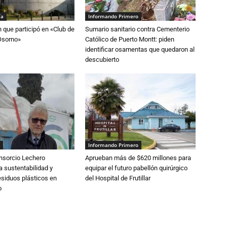
ía
Informando Primero
n que participó en «Club de
Sumario sanitario contra Cementerio
Osorno»
Católico de Puerto Montt: piden
identificar osamentas que quedaron al
descubierto
Informando Primero
nsorcio Lechero
Aprueban más de $620 millones para
a sustentabilidad y
equipar el futuro pabellón quirúrgico
esiduos plásticos en
del Hospital de Frutillar
o