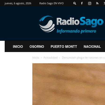
jueves, 6 agosto, 2026
Radio Sago EN VIVO
RadioSago
INICIO
OSORNO
PUERTO MONTT
NACIONAL
Inicio
Actualidad
Denuncian plaga de ratones en