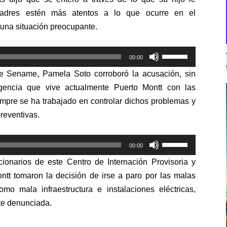
padres estén más atentos a lo que ocurre en el
 una situación preocupante.
Utiliza
00:00
las
de Sename, Pamela Soto corroboró la acusación, sin
teclas
gencia que vive actualmente Puerto Montt con las
de
iempre se ha trabajado en controlar dichos problemas y
flecha
reventivas.
arriba/abajo
para
Utiliza
aumentar
00:00
las
o
onarios de este Centro de Internación Provisoria y
teclas
disminuir
t tomaron la decisión de irse a paro por las malas
de
el
mo mala infraestructura e instalaciones eléctricas,
flecha
volumen.
te denunciada.
arriba/abajo
para