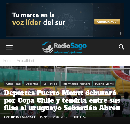
Inicio
Actualidad
Actualidad
Deportes
Es Noticia
Informando Primero
Puerto Montt
Deportes Puerto Montt debutará
por Copa Chile y tendría entre sus
filas al uruguayo Sebastián Abreu
Por
Brisa Cardenas
-
15 de julio de 2017
1157