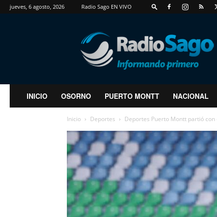
jueves, 6 agosto, 2026
Radio Sago EN VIVO
RadioSago
INICIO
OSORNO
PUERTO MONTT
NACIONAL
Inicio
Deportes
Deportes Puerto Montt partió con 