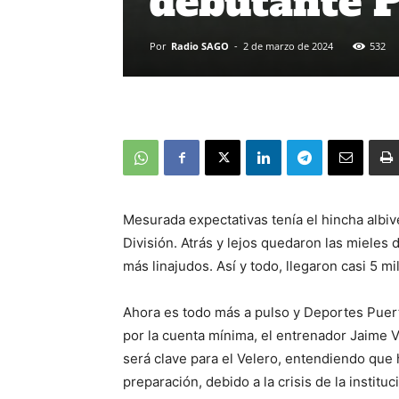
debutante P
Por
Radio SAGO
-
2 de marzo de 2024
532
Mesurada expectativas tenía el hincha albi
División. Atrás y lejos quedaron las mieles d
más linajudos. Así y todo, llegaron casi 5 m
Ahora es todo más a pulso y Deportes Puerto
por la cuenta mínima, el entrenador Jaime Ve
será clave para el Velero, entendiendo que
preparación, debido a la crisis de la instituc