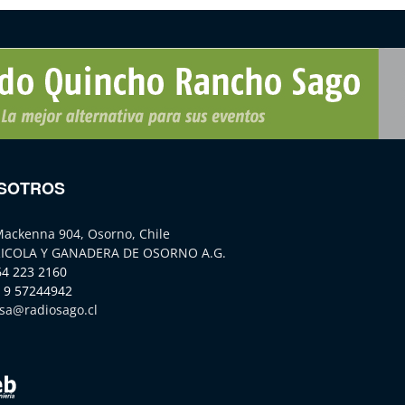
SOTROS
Mackenna 904, Osorno, Chile
ICOLA Y GANADERA DE OSORNO A.G.
64 223 2160
 9 57244942
sa@radiosago.cl