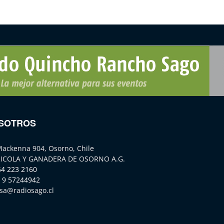
SOTROS
Mackenna 904, Osorno, Chile
ICOLA Y GANADERA DE OSORNO A.G.
64 223 2160
 9 57244942
sa@radiosago.cl