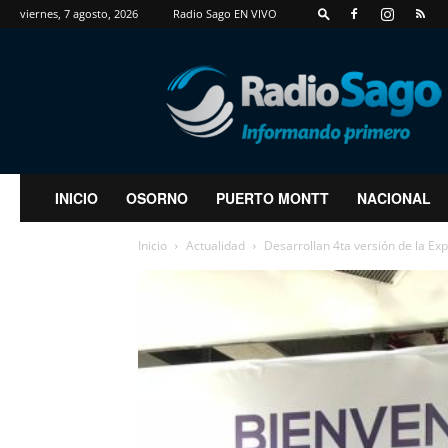
viernes, 7 agosto, 2026
Radio Sago EN VIVO
RadioSago
INICIO
OSORNO
PUERTO MONTT
NACIONAL
Inicio
Actualidad
Desarrollan 4ta versión de la Exp