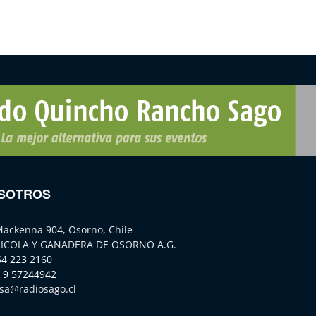
SOTROS
Mackenna 904, Osorno, Chile
ICOLA Y GANADERA DE OSORNO A.G.
64 223 2160
 9 57244942
sa@radiosago.cl