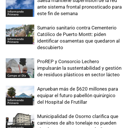
Saesa mantiene supervisión de la red
ante sistema frontal pronosticado para
Informando
este fin de semana
Primero
Sumario sanitario contra Cementerio
Católico de Puerto Montt: piden
Informando
identificar osamentas que quedaron al
Primero
descubierto
ProREP y Consorcio Lechero
impulsarán la sustentabilidad y gestión
de residuos plásticos en sector lácteo
Campo al Día
Aprueban más de $620 millones para
equipar el futuro pabellón quirúrgico
Informando
del Hospital de Frutillar
Primero
Municipalidad de Osorno clarifica que
camiones de alto tonelaje no pueden
Informando