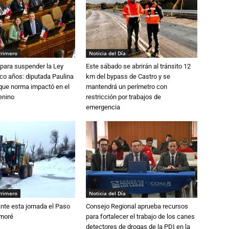
Primero
Noticia del Día
para suspender la Ley
Este sábado se abrirán al tránsito 12
nco años: diputada Paulina
km del bypass de Castro y se
que norma impactó en el
mantendrá un perímetro con
enino
restricción por trabajos de
emergencia
Primero
Noticia del Día
nte esta jornada el Paso
Consejo Regional aprueba recursos
amoré
para fortalecer el trabajo de los canes
detectores de drogas de la PDI en la