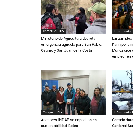
CAMPO AL DIA
Informando 
Ministerio de Agricultura decreta
Lanzan idea 
emergencia agrícola para San Pablo,
Karin por ci
Osorno y San Juan de la Costa
Muñoz dice 
empleo fem
Campo al Día
Informando 
Asesores INDAP se capacitan en
Cerrado dura
sustentabilidad láctea
Cardenal S