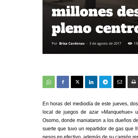
millones des
pleno centr
Por
Brisa Cardenas
-
3 de agosto de 2017
13
En horas del mediodía de este jueves, do
local de juegos de azar »Manquehue» u
Osorno, donde maniataron a los dueños de
suerte que tuvo un repartidor de gas que ll
pesos en efectivo, además de su camión repa