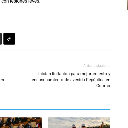
n con lesiones leves.
flecha
volumen.
arriba/abajo
para
aumentar
o
disminuir
el
volumen.
Artículo siguiente
Inician licitación para mejoramiento y
 en
ensanchamiento de avenida República en
Osorno