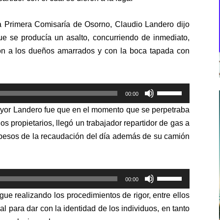
la Primera Comisaría de Osorno, Claudio Landero dijo
que se producía un asalto, concurriendo de inmediato,
ron a los dueños amarrados y con la boca tapada con
Utiliza
00:00
las
ayor Landero fue que en el momento que se perpetraba
teclas
os propietarios, llegó un trabajador repartidor de gas a
de
 pesos de la recaudación del día además de su camión
flecha
arriba/abajo
para
Utiliza
aumentar
00:00
las
o
ue realizando los procedimientos de rigor, entre ellos
teclas
disminuir
l para dar con la identidad de los individuos, en tanto
de
el