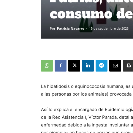
consumo de
Por
Patricia Navarro
-
15 de septiembre de 2023
La hidatidosis o equinococosis humana, es 
a las personas por los animales) provocada
Así lo explica el encargado de Epidemiologí
de la Red Asistencial), Víctor Parada, deta
enfermedad debido a la ingesta involuntaria
por ejemplo- en heces de perros que prev