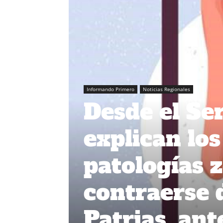
Informando Primero
Noticias Regionales
Desde el Se
explican los
patologías 
contraerse 
Patrias, ant