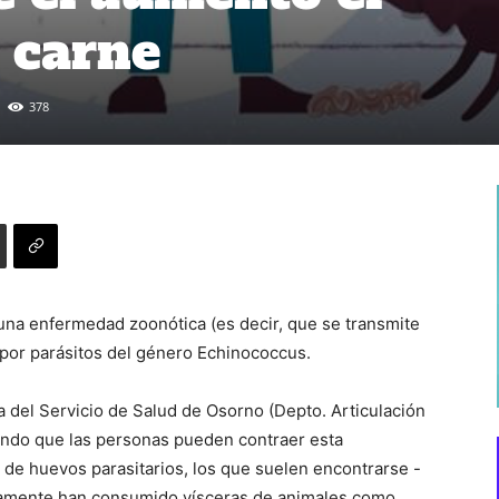
 carne
378
una enfermedad zoonótica (es decir, que se transmite
 por parásitos del género Echinococcus.
a del Servicio de Salud de Osorno (Depto. Articulación
llando que las personas pueden contraer esta
 de huevos parasitarios, los que suelen encontrarse -
iamente han consumido vísceras de animales como