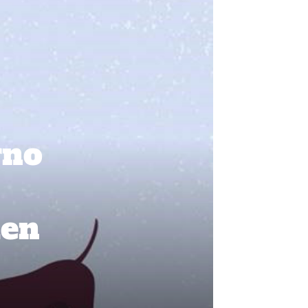
rno
den