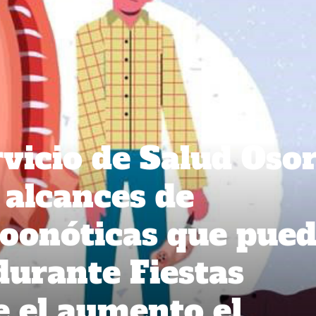
rvicio de Salud Oso
 alcances de
zoonóticas que pue
durante Fiestas
e el aumento el