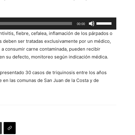
Utiliza
00:00
las
ivitis, fiebre, cefalea, inflamación de los párpados o
teclas
s deben ser tratadas exclusivamente por un médico,
de
 a consumir carne contaminada, pueden recibir
flecha
, en su defecto, monitoreo según indicación médica.
arriba/abajo
para
presentado 30 casos de triquinosis entre los años
aumentar
e en las comunas de San Juan de la Costa y de
o
disminuir
el
volumen.