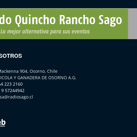
SOTROS
Mackenna 904, Osorno, Chile
ICOLA Y GANADERA DE OSORNO A.G.
64 223 2160
 9 57244942
sa@radiosago.cl