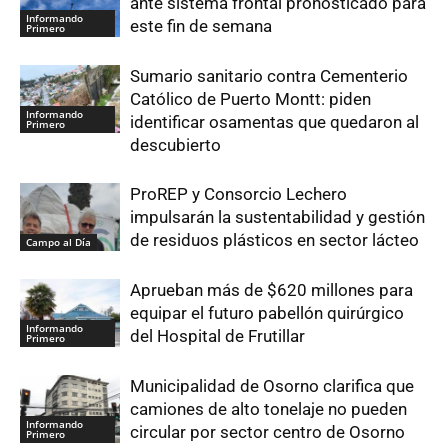
ante sistema frontal pronosticado para
Informando
este fin de semana
Primero
Sumario sanitario contra Cementerio
Católico de Puerto Montt: piden
Informando
identificar osamentas que quedaron al
Primero
descubierto
ProREP y Consorcio Lechero
impulsarán la sustentabilidad y gestión
de residuos plásticos en sector lácteo
Campo al Día
Aprueban más de $620 millones para
equipar el futuro pabellón quirúrgico
Informando
del Hospital de Frutillar
Primero
Municipalidad de Osorno clarifica que
camiones de alto tonelaje no pueden
Informando
circular por sector centro de Osorno
Primero