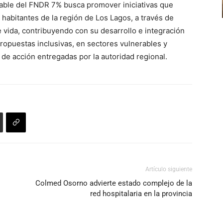
able del FNDR 7% busca promover iniciativas que
volumen.
teclas
aumentar
s habitantes de la región de Los Lagos, a través de
de
o
e vida, contribuyendo con su desarrollo e integración
flecha
disminuir
 propuestas inclusivas, en sectores vulnerables y
arriba/abajo
el
 de acción entregadas por la autoridad regional.
para
volumen.
aumentar
o
disminuir
el
volumen.
Artículo siguiente
Colmed Osorno advierte estado complejo de la
red hospitalaria en la provincia