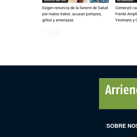
Noticia del Día
Actualidad
Exigen renuncia de la Seremi de Salud
Comenzó cam
por malos tratos: acusan portazos,
Frente Ampli
gritos y amenazas
Yeomans y C
SOBRE NO