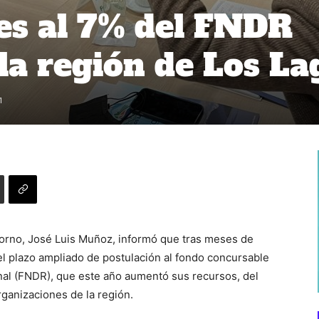
es al 7% del FNDR
 la región de Los La
1
Osorno, José Luis Muñoz, informó que tras meses de
el plazo ampliado de postulación al fondo concursable
nal (FNDR), que este año aumentó sus recursos, del
rganizaciones de la región.