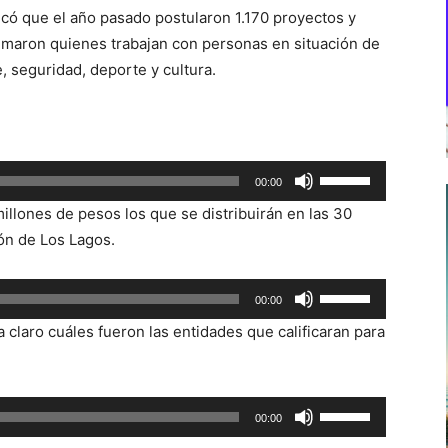
icó que el año pasado postularon 1.170 proyectos y
umaron quienes trabajan con personas en situación de
 seguridad, deporte y cultura.
Utiliza
00:00
las
llones de pesos los que se distribuirán en las 30
teclas
ón de Los Lagos.
de
flecha
Utiliza
00:00
arriba/abajo
las
para
claro cuáles fueron las entidades que calificaran para
teclas
aumentar
de
o
flecha
disminuir
Utiliza
00:00
arriba/abajo
el
las
para