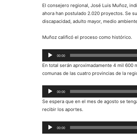
El consejero regional, José Luis Muñoz, ind
ahora han postulado 2.020 proyectos. Se s
discapacidad, adulto mayor, medio ambiente,
Muñoz calificó el proceso como histórico.
Reproductor
00:00
de
En total serán aproximadamente 4 mil 600 mi
audio
comunas de las cuatro provincias de la regi
Reproductor
00:00
de
Se espera que en el mes de agosto se tenga 
audio
recibir los aportes.
Reproductor
00:00
de