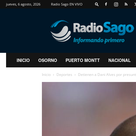
jueves, 6 agosto, 2026
Radio Sago EN VIVO
RadioSago
INICIO
OSORNO
PUERTO MONTT
NACIONAL
Inicio
Deportes
Detienen a Dani Alves por presunt