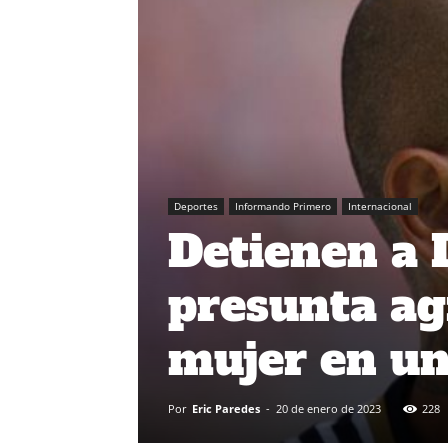
Deportes
Informando Primero
Internacional
Detienen a 
presunta ag
mujer en un
Por
Eric Paredes
-
20 de enero de 2023
228