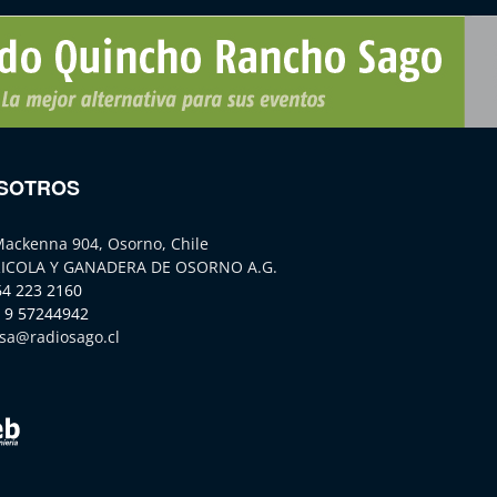
SOTROS
Mackenna 904, Osorno, Chile
ICOLA Y GANADERA DE OSORNO A.G.
64 223 2160
 9 57244942
sa@radiosago.cl