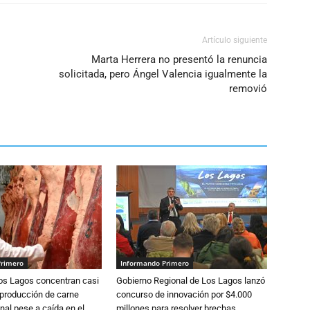
Artículo siguiente
Marta Herrera no presentó la renuncia
solicitada, pero Ángel Valencia igualmente la
removió
Primero
Informando Primero
Los Lagos concentran casi
Gobierno Regional de Los Lagos lanzó
 producción de carne
concurso de innovación por $4.000
nal pese a caída en el
millones para resolver brechas