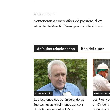
Artículo anterior
Sentencian a cinco años de presidio al ex
alcalde de Puerto Varas por fraude al fisco
Artículos relacionados
Más del autor
Campo al Día
Informando 
Las lecciones que están dejando las
Los Ríos y 
fuertes lluvias en el mundo agrícola
el 40% de la
del país las comenta el Vice-
bovina nacio