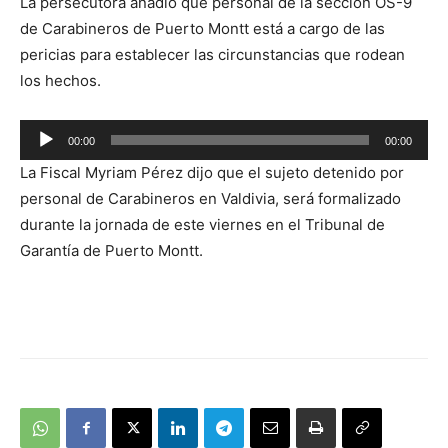
La persecutora añadió que personal de la sección OS-9
audio
de Carabineros de Puerto Montt está a cargo de las
pericias para establecer las circunstancias que rodean
los hechos.
Reproductor
00:00
00:00
de
La Fiscal Myriam Pérez dijo que el sujeto detenido por
audio
personal de Carabineros en Valdivia, será formalizado
durante la jornada de este viernes en el Tribunal de
Garantía de Puerto Montt.