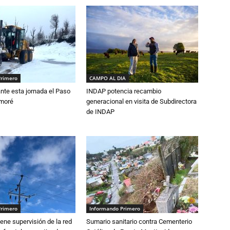
Primero
CAMPO AL DIA
nte esta jornada el Paso
INDAP potencia recambio
amoré
generacional en visita de Subdirectora
de INDAP
Primero
Informando Primero
ne supervisión de la red
Sumario sanitario contra Cementerio