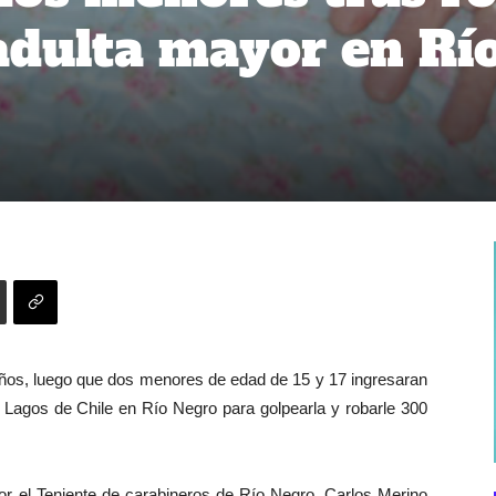
 adulta mayor en Rí
años, luego que dos menores de edad de 15 y 17 ingresaran
n Lagos de Chile en Río Negro para golpearla y robarle 300
or el Teniente de carabineros de Río Negro, Carlos Merino