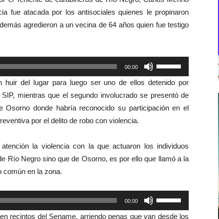
cia fue atacada por los antisociales quienes le propinaron
además agredieron a un vecina de 64 años quien fue testigo
Utiliza
00:00
las
n huir del lugar para luego ser uno de ellos detenido por
teclas
, SIP, mientras que el segundo involucrado se presentó de
de
e Osorno donde habría reconocido su participación en el
flecha
entiva por el delito de robo con violencia.
arriba/abajo
para
 atención la violencia con la que actuaron los individuos
aumentar
e Río Negro sino que de Osorno, es por ello que llamó a la
o
o común en la zona.
disminuir
el
Utiliza
00:00
volumen.
las
en recintos del Sename, arriendo penas que van desde los