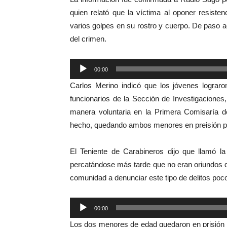
quien relató que la víctima al oponer resisten
varios golpes en su rostro y cuerpo. De paso 
del crimen.
Reproductor
00:00
de
Carlos Merino indicó que los jóvenes lograro
audio
funcionarios de la Sección de Investigaciones
manera voluntaria en la Primera Comisaría d
hecho, quedando ambos menores en preisión prev
El Teniente de Carabineros dijo que llamó la
percatándose más tarde que no eran oriundos d
comunidad a denunciar este tipo de delitos poc
Reproductor
00:00
de
Los dos menores de edad quedaron en prisión 