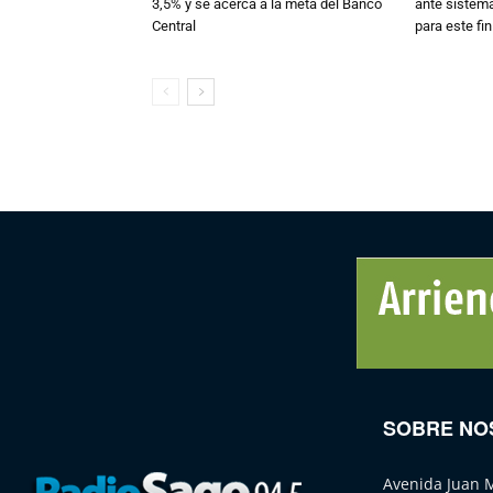
3,5% y se acerca a la meta del Banco
ante sistema
Central
para este fi
SOBRE NO
Avenida Juan 