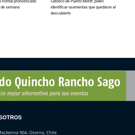
 frontal pronosticado
Católico de Puerto Montt: piden
n de semana
identificar osamentas que quedaron al
descubierto
SOTROS
Mackenna 904, Osorno, Chile