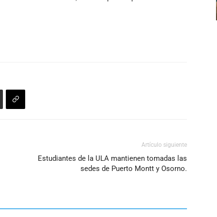
teclas
de
flecha
arriba/abajo
para
aumentar
o
disminuir
el
volumen.
Artículo siguiente
Estudiantes de la ULA mantienen tomadas las
sedes de Puerto Montt y Osorno.