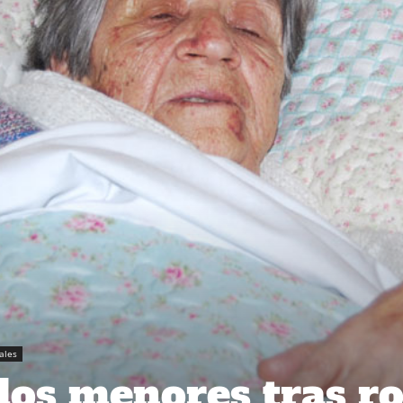
iales
dos menores tras r