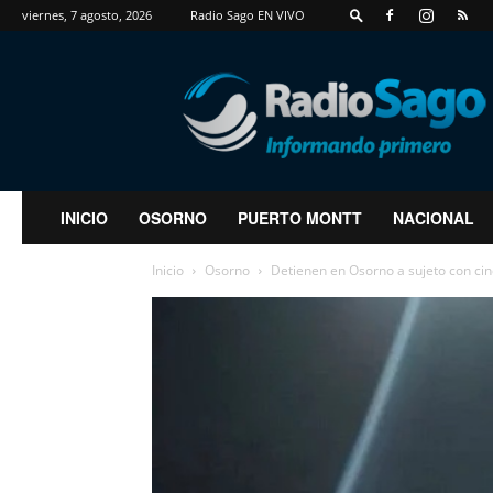
viernes, 7 agosto, 2026
Radio Sago EN VIVO
RadioSago
INICIO
OSORNO
PUERTO MONTT
NACIONAL
Inicio
Osorno
Detienen en Osorno a sujeto con ci