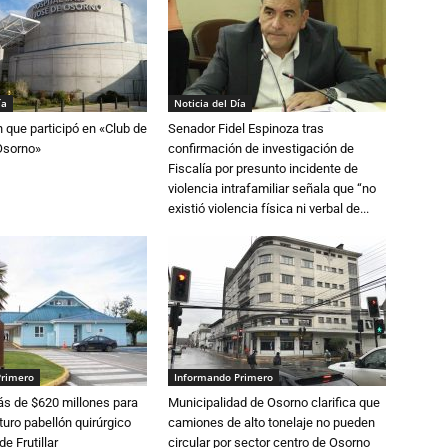
ía
Noticia del Día
n que participó en «Club de
Senador Fidel Espinoza tras
Osorno»
confirmación de investigación de
Fiscalía por presunto incidente de
violencia intrafamiliar señala que “no
existió violencia física ni verbal de...
Primero
Informando Primero
s de $620 millones para
Municipalidad de Osorno clarifica que
turo pabellón quirúrgico
camiones de alto tonelaje no pueden
de Frutillar
circular por sector centro de Osorno