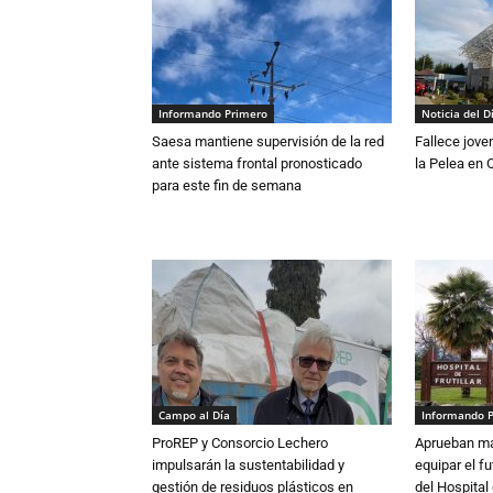
Informando Primero
Noticia del D
Saesa mantiene supervisión de la red
Fallece jove
ante sistema frontal pronosticado
la Pelea en 
para este fin de semana
Campo al Día
Informando 
ProREP y Consorcio Lechero
Aprueban má
impulsarán la sustentabilidad y
equipar el fu
gestión de residuos plásticos en
del Hospital 