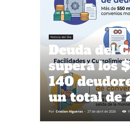
Noticia del Día
Deuda del C
supera los $
140 deudore
un total de
Por
Cristian Higueras
-
27 de abril de 2026
1