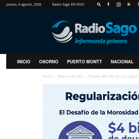
jueves, 6 agosto, 2026
Radio Sago EN VIVO
RadioSago
INICIO
OSORNO
PUERTO MONTT
NACIONAL
Inicio
Noticia del Día
Deuda del CAE en Los Lagos s