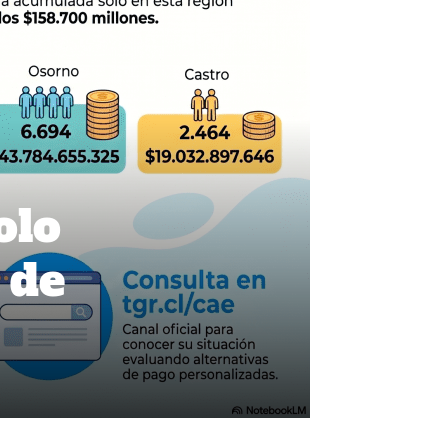
olo
 de