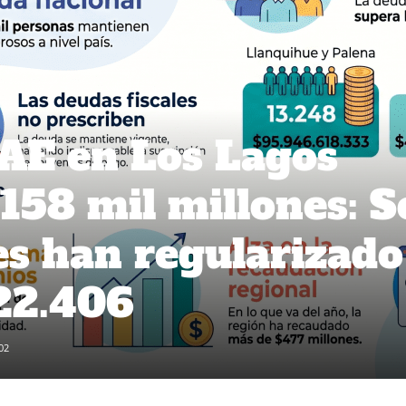
AE en Los Lagos
158 mil millones: S
s han regularizado
 22.406
02