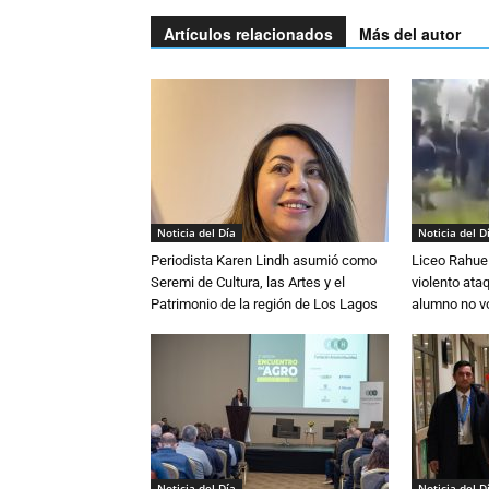
Artículos relacionados
Más del autor
Noticia del Día
Noticia del D
Periodista Karen Lindh asumió como
Liceo Rahue 
Seremi de Cultura, las Artes y el
violento ata
Patrimonio de la región de Los Lagos
alumno no vo
Noticia del Día
Noticia del D