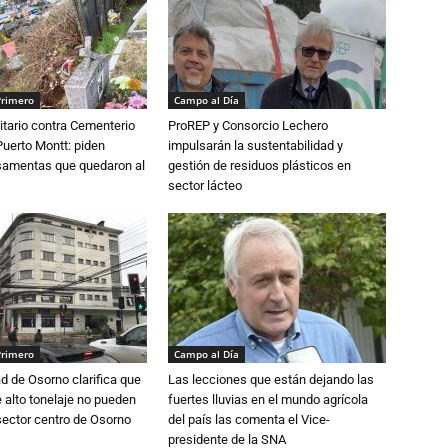
Primero
Campo al Día
tario contra Cementerio
ProREP y Consorcio Lechero
Puerto Montt: piden
impulsarán la sustentabilidad y
osamentas que quedaron al
gestión de residuos plásticos en
sector lácteo
Primero
Campo al Día
d de Osorno clarifica que
Las lecciones que están dejando las
alto tonelaje no pueden
fuertes lluvias en el mundo agrícola
 sector centro de Osorno
del país las comenta el Vice-
presidente de la SNA