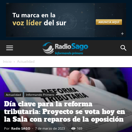
Inicio
Actualidad
Actualidad
Informando Primero
Día clave para la reforma
tributaria: Proyecto se vota hoy en
la Sala con reparos de la oposición
Por
Radio SAGO
-
7 de marzo de 2023
169