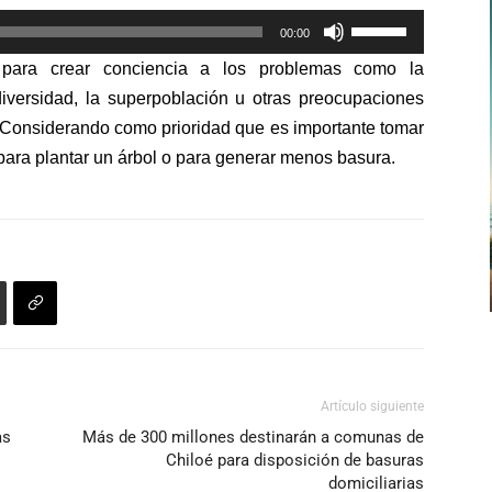
flecha
Utiliza
arriba/abajo
00:00
las
para
 para crear conciencia a los problemas como la
teclas
aumentar
diversidad, la superpoblación u otras preocupaciones
de
o
. Considerando como prioridad que es importante tomar
flecha
disminuir
ara plantar un árbol o para generar menos basura.
arriba/abajo
el
para
volumen.
aumentar
o
disminuir
el
volumen.
Artículo siguiente
as
Más de 300 millones destinarán a comunas de
Chiloé para disposición de basuras
domiciliarias