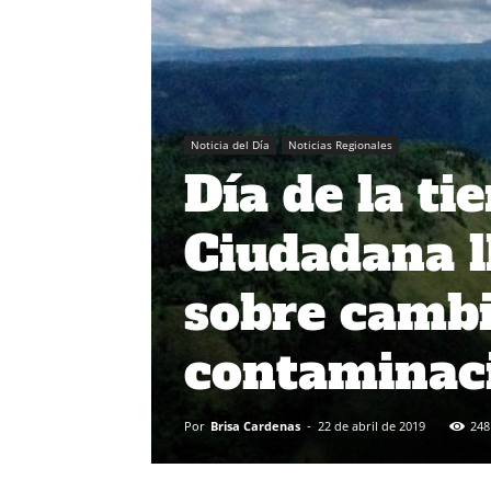
Noticia del Día
Noticias Regionales
Día de la ti
Ciudadana l
sobre cambi
contaminac
Por
Brisa Cardenas
-
22 de abril de 2019
248