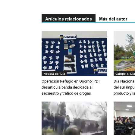
Artículos relacionados
Más del autor
Noticia del Día
Campo al Día
Operación Refugio en Osorno: PDI
Día Nacional
desarticula banda dedicada al
del sur impu
secuestro y tráfico de drogas
producto y l