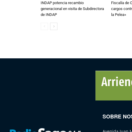
INDAP potencia recambio
Fiscalía de 
generacional en visita de Subdirectora
cargos contr
de INDAP
la Pelea»
SOBRE NO
Avenida Juan 