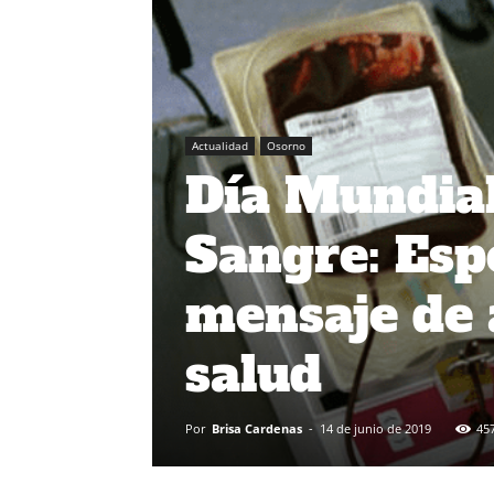
Actualidad
Osorno
Día Mundial
Sangre: Esp
mensaje de 
salud
Por
Brisa Cardenas
-
14 de junio de 2019
45