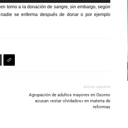
las
 en torno a la donación de sangre, sin embargo, según
teclas
e nadie se enferma después de donar o por ejemplo
de
flecha
arriba/abajo
para
aumentar
o
disminuir
el
volumen.
Artículo siguiente
Agrupación de adultos mayores en Osorno
acusan »estar olvidados» en materia de
reformas