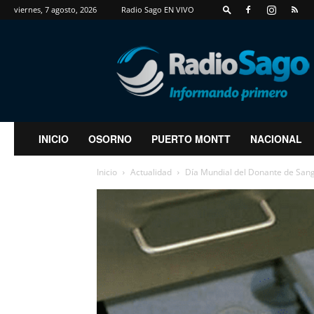
viernes, 7 agosto, 2026
Radio Sago EN VIVO
RadioSago
INICIO
OSORNO
PUERTO MONTT
NACIONAL
Inicio
Actualidad
Día Mundial del Donante de Sangr