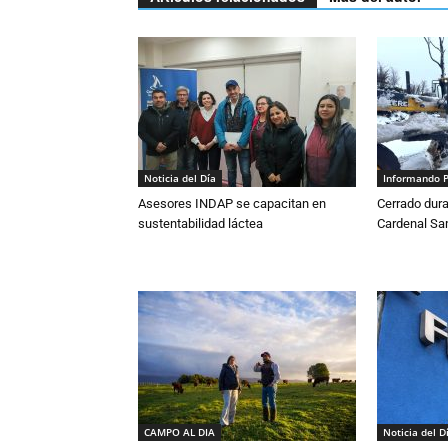
Noticia del Día
Informando 
Asesores INDAP se capacitan en
Cerrado dura
sustentabilidad láctea
Cardenal S
CAMPO AL DIA
Noticia del D