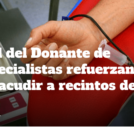
 del Donante de
ecialistas refuerza
acudir a recintos d
7