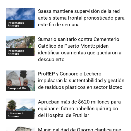
Saesa mantiene supervisión de la red
ante sistema frontal pronosticado para
Informando
este fin de semana
Primero
Sumario sanitario contra Cementerio
Católico de Puerto Montt: piden
Informando
identificar osamentas que quedaron al
Primero
descubierto
ProREP y Consorcio Lechero
impulsarán la sustentabilidad y gestión
de residuos plásticos en sector lácteo
Campo al Día
Aprueban más de $620 millones para
equipar el futuro pabellón quirúrgico
Informando
del Hospital de Frutillar
Primero
Municipalidad de Osorno clarifica que