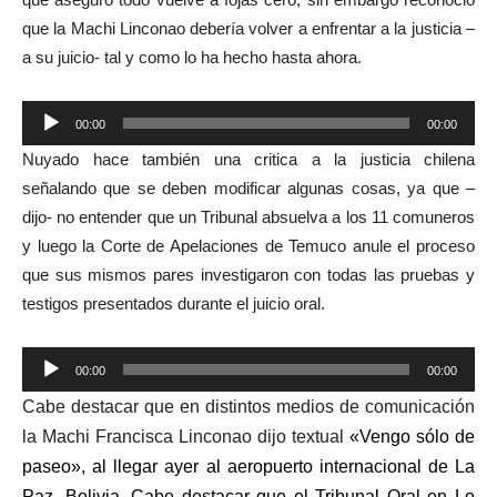
que la Machi Linconao debería volver a enfrentar a la justicia –
a su juicio- tal y como lo ha hecho hasta ahora.
Reproductor
00:00
00:00
de
Nuyado hace también una critica a la justicia chilena
audio
señalando que se deben modificar algunas cosas, ya que –
dijo- no entender que un Tribunal absuelva a los 11 comuneros
y luego la Corte de Apelaciones de Temuco anule el proceso
que sus mismos pares investigaron con todas las pruebas y
testigos presentados durante el juicio oral.
Reproductor
00:00
00:00
de
Cabe destacar que en distintos medios de comunicación
audio
la Machi Francisca Linconao dijo textual
«Vengo sólo de
paseo», al llegar ayer al aeropuerto internacional de La
Paz, Bolivia.
Cabe destacar que el
Tribunal Oral en Lo