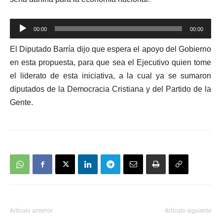
Reproductor
00:00
00:00
de
El Diputado Barría dijo que espera el apoyo del Gobierno
audio
en esta propuesta, para que sea el Ejecutivo quien tome
el liderato de esta iniciativa, a la cual ya se sumaron
diputados de la Democracia Cristiana y del Partido de la
Gente.
Artículo anterior
Artículo siguiente