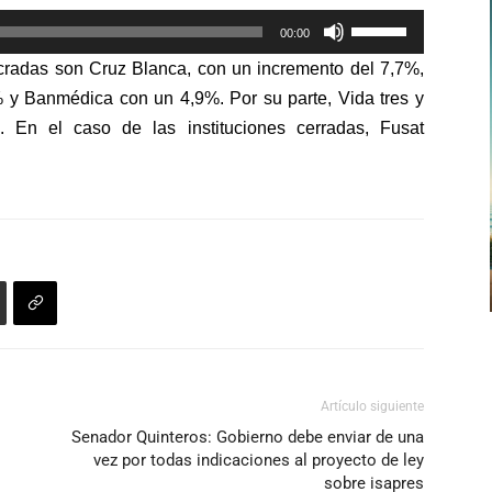
flecha
Utiliza
arriba/abajo
00:00
las
para
ucradas son Cruz Blanca, con un incremento del 7,7%,
teclas
aumentar
% y Banmédica con un 4,9%.
Por su parte, Vida tres y
de
o
 En el caso de las instituciones cerradas,
Fusat
flecha
disminuir
arriba/abajo
el
para
volumen.
aumentar
o
disminuir
el
volumen.
Artículo siguiente
Senador Quinteros: Gobierno debe enviar de una
vez por todas indicaciones al proyecto de ley
sobre isapres