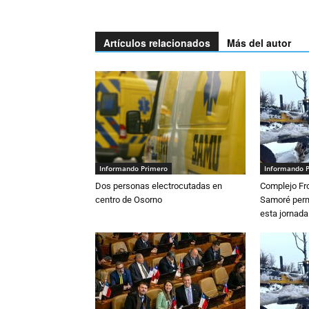
Artículos relacionados
Más del autor
Informando Primero
Informando 
Dos personas electrocutadas en
Complejo Fro
centro de Osorno
Samoré perm
esta jornada