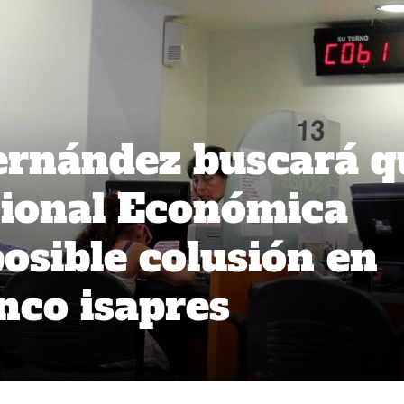
ernández buscará q
cional Económica
osible colusión en
nco isapres