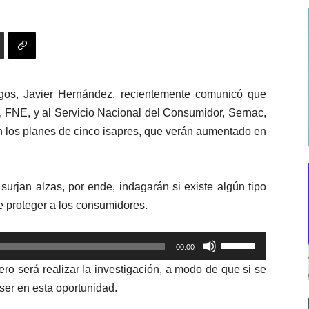
agos, Javier Hernández, recientemente comunicó que
a, FNE, y al Servicio Nacional del Consumidor, Sernac,
en los planes de cinco isapres, que verán aumentado en
surjan alzas, por ende, indagarán si existe algún tipo
de proteger a los consumidores.
Utiliza
00:00
las
o será realizar la investigación, a modo de que si se
teclas
ser en esta oportunidad.
de