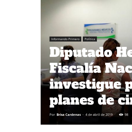
Informando Primero
Política
Diputado H
Fiscalía Na
investigue p
planes de ci
Por
Brisa Cardenas
-
4 de abril de 2019
98