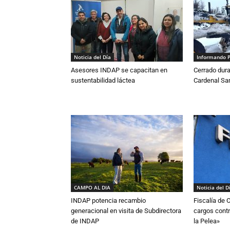
Noticia del Día
Informando 
Asesores INDAP se capacitan en
Cerrado dura
sustentabilidad láctea
Cardenal S
CAMPO AL DIA
Noticia del D
INDAP potencia recambio
Fiscalía de 
generacional en visita de Subdirectora
cargos contr
de INDAP
la Pelea»