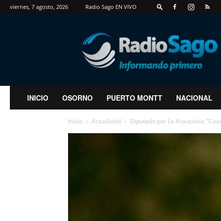
viernes, 7 agosto, 2026
Radio Sago EN VIVO
RadioSago
INICIO
OSORNO
PUERTO MONTT
NACIONAL
Inicio
Actualidad
Diputado por La Araucanía: “Cua