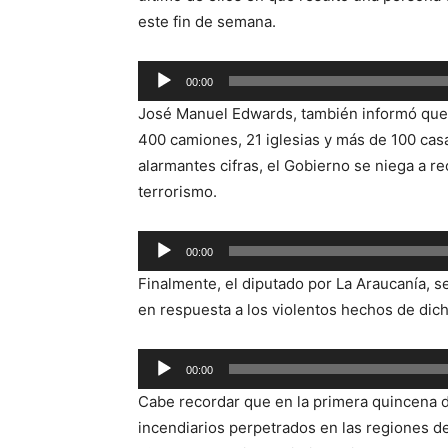
este fin de semana.
00:00
Reproductor
José Manuel Edwards, también informó que
de
400 camiones, 21 iglesias y más de 100 cas
audio
alarmantes cifras, el Gobierno se niega a r
terrorismo.
Reproductor
00:00
de
Finalmente, el diputado por La Araucanía, se
audio
en respuesta a los violentos hechos de dic
Reproductor
00:00
de
Cabe recordar que en la primera quincena d
audio
incendiarios perpetrados en las regiones de