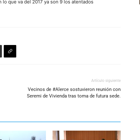
o
n lo que va del 2017 ya son 9 los atentados
flecha
disminuir
arriba/abajo
el
para
volumen.
aumentar
o
disminuir
el
volumen.
Artículo siguiente
Vecinos de #Alerce sostuvieron reunión con
Seremi de Vivienda tras toma de futura sede.