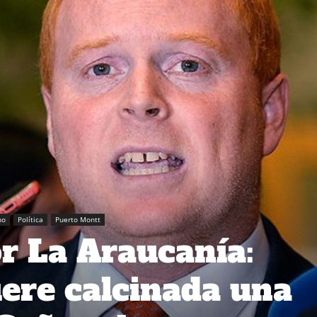
no
Política
Puerto Montt
r La Araucanía:
ere calcinada una