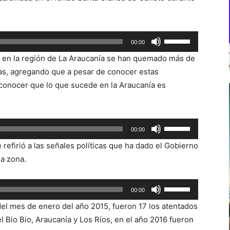
Utiliza
00:00
las
 en la región de La Araucanía se han quemado más de
teclas
as, agregando que a pesar de conocer estas
de
econocer que lo que sucede en la Araucanía es
flecha
arriba/abajo
para
Utiliza
00:00
aumentar
las
o
 refirió a las señales políticas que ha dado el Gobierno
teclas
disminuir
ha zona.
de
el
flecha
volumen.
Utiliza
00:00
arriba/abajo
las
para
el mes de enero del año 2015, fueron 17 los atentados
teclas
aumentar
l Bio Bio, Araucanía y Los Ríos, en el año 2016 fueron
de