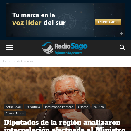
Inicio
Actualidad
Actualidad
Es Noticia
Informando Primero
Osorno
Política
Puerto Montt
Diputados de la región analizaron
interpelación efectuada al Ministro