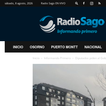
sábado, 8 agosto, 2026
Radio Sago EN VIVO
RadioSago
INICIO
OSORNO
PUERTO MONTT
NACIONAL
Inicio
Informando Primero
Diputados piden al Gob