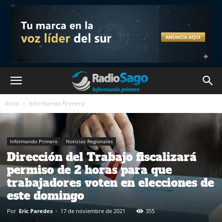
Inicio
Informando Primero
Informando Primero
Noticias Regionales
Dirección del Trabajo fiscalizará
permiso de 2 horas para que
trabajadores voten en elecciones de
este domingo
Por
Eric Paredes
-
17 de noviembre de 2021
355