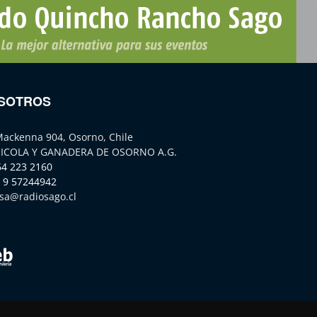
SOTROS
Mackenna 904, Osorno, Chile
ICOLA Y GANADERA DE OSORNO A.G.
64 223 2160
 9 57244942
sa@radiosago.cl