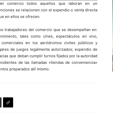
del comercio todos aquellos que laboran en un
teclas
unciones se relacionen con el expendio o venta directa
de
ue en ellos se ofrecen.
flecha
arriba/abajo
los trabajadores del comercio que se desempeñan en:
para
enimiento, tales como cines, espectáculos en vivo,
aumentar
s comerciales en los aeródromos civiles públicos y
o
ugares de juegos legalmente autorizados; expendio de
disminuir
cias que deban cumplir turnos fijados por la autoridad
el
pendientes de las llamadas «tiendas de conveniencia»
volumen.
entos preparados allí mismo.