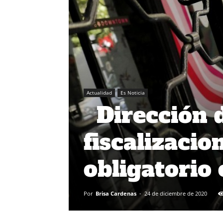
Actualidad
Es Noticia
Dirección d
fiscalizacio
obligatorio
Por
Brisa Cardenas
-
24 de diciembre de 2020