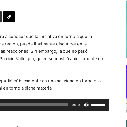
 a conocer que la iniciativa en torno a que la
a región, pueda finalmente discutirse en la
las reacciones. Sin embargo, la que no pasó
Patricio Vallespín, quien se mostró abiertamente en
repudió públicamente en una actividad en torno a la
l en torno a dicha materia.
Utiliza
00:00
las
teclas
de