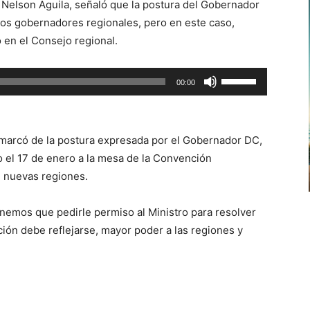
C Nelson Águila, señaló que la postura del Gobernador
flecha
 los gobernadores regionales, pero en este caso,
arriba/abajo
 en el Consejo regional.
para
aumentar
Utiliza
00:00
o
las
disminuir
teclas
el
de
volumen.
smarcó de la postura expresada por el Gobernador DC,
flecha
o el 17 de enero a la mesa de la Convención
arriba/abajo
e nuevas regiones.
para
aumentar
nemos que pedirle permiso al Ministro para resolver
o
ción debe reflejarse, mayor poder a las regiones y
disminuir
el
volumen.