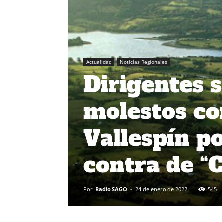
Actualidad
Noticias Regionales
Dirigentes s
molestos co
Vallespín p
contra de “
Por
Radio SAGO
-
24 de enero de 2022
545