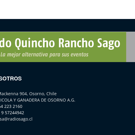
SOTROS
Mackenna 904, Osorno, Chile
ICOLA Y GANADERA DE OSORNO A.G.
64 223 2160
 9 57244942
sa@radiosago.cl