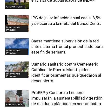
en visita de Subdirectora de INDAP
CAMPO AL DIA
IPC de julio: Inflación anual cae al 3,5%
y se acerca a la meta del Banco Central
Informando
Primero
Saesa mantiene supervisión de la red
ante sistema frontal pronosticado para
Informando
este fin de semana
Primero
Sumario sanitario contra Cementerio
Católico de Puerto Montt: piden
Informando
identificar osamentas que quedaron al
Primero
descubierto
ProREP y Consorcio Lechero
impulsarán la sustentabilidad y gestión
de residuos plásticos en sector lácteo
Campo al Día