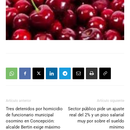
Artículo anterior
Artículo siguiente
Tres detenidos por homicidio
Sector público pide un ajuste
de funcionario municipal
real del 2% y un piso salarial
osornino en Concepción:
muy por sobre el sueldo
alcalde Bertin exige máximo
mínimo