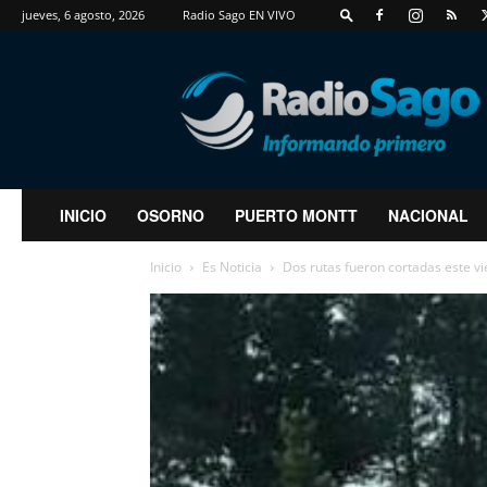
jueves, 6 agosto, 2026
Radio Sago EN VIVO
RadioSago
INICIO
OSORNO
PUERTO MONTT
NACIONAL
Inicio
Es Noticia
Dos rutas fueron cortadas este vi