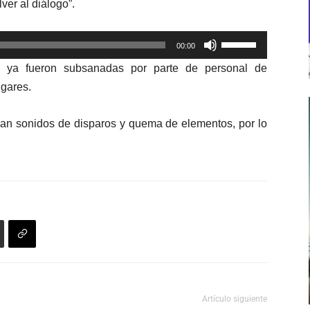
er al diálogo”.
Utiliza
00:00
las
 ya fueron subsanadas por parte de personal de
teclas
ugares.
de
flecha
an sonidos de disparos y quema de elementos, por lo
arriba/abajo
para
aumentar
o
disminuir
el
volumen.
Artículo siguiente