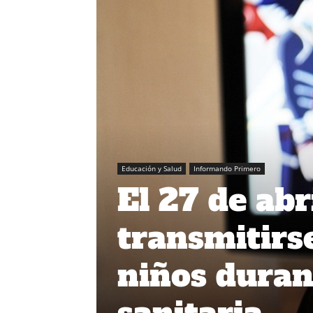
Educación y Salud
Informando Primero
El 27 de abr
transmitirs
niños dura