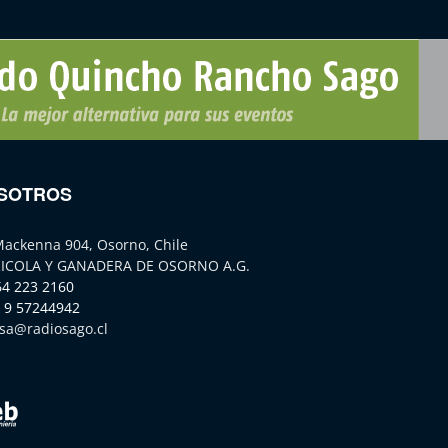
SOTROS
Mackenna 904, Osorno, Chile
ICOLA Y GANADERA DE OSORNO A.G.
64 223 2160
 9 57244942
sa@radiosago.cl