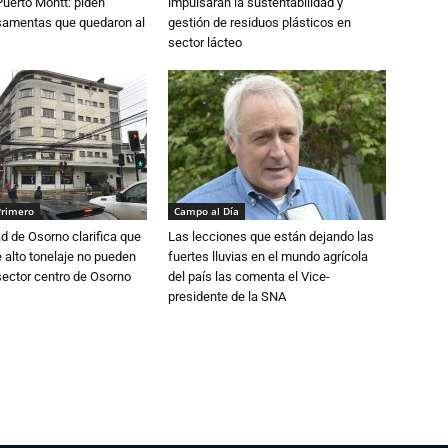
Puerto Montt: piden
impulsarán la sustentabilidad y
osamentas que quedaron al
gestión de residuos plásticos en
sector lácteo
Primero
Campo al Día
d de Osorno clarifica que
Las lecciones que están dejando las
alto tonelaje no pueden
fuertes lluvias en el mundo agrícola
 sector centro de Osorno
del país las comenta el Vice-
presidente de la SNA