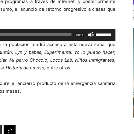
e programas a través de internet, y posteriormente
e sumó, el anuncio de retorno progresivo a clases que
Utiliza
00:00
las
la población tendrá acceso a esta nueva señal que
teclas
hintún, Lyn y babas, Experimenta, Yo lo puedo hacer,
de
lar, Mi perro Chocolo, Locos Lab, Niños inmigrantes,
flecha
car
Historia de un oso,
entre otros.
arriba/abajo
para
 dure el encierro producto de la emergencia sanitaria
aumentar
rios meses.
o
disminuir
el
volumen.