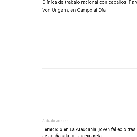
Clínica de trabajo racional con caballos. P
Von Ungern, en Campo al Día.
Artículo anterior
Femicidio en La Araucanía: joven falleció tras
se apuñalada por su expareja