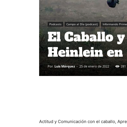
Podcasts
Campo al Día (podcast)
Informando Prime
El Caballo 
Heinlein en
Por
Luis Márquez
-
25 de enero de 2022
281
Actitud y Comunicación con el caballo, Apre