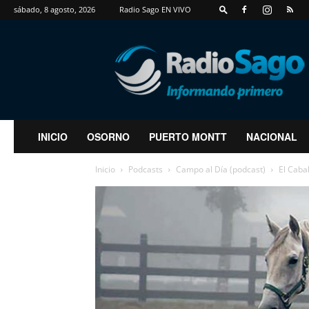
sábado, 8 agosto, 2026
Radio Sago EN VIVO
RadioSago
INICIO
OSORNO
PUERTO MONTT
NACIONAL
Inicio
Podcasts
Campo al Día (podcast)
El Caba