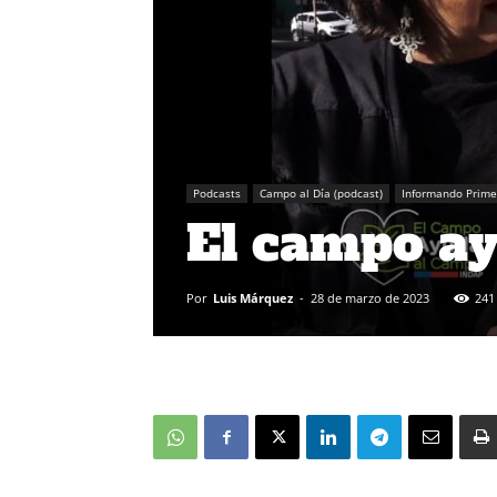
Podcasts
Campo al Día (podcast)
Informando Prime
El campo a
Por
Luis Márquez
-
28 de marzo de 2023
241