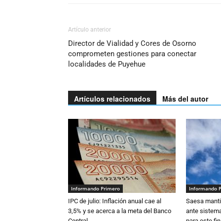
Artículo anterior
Director de Vialidad y Cores de Osorno
comprometen gestiones para conectar
localidades de Puyehue
Artículos relacionados
Más del autor
Informando Primero
Informando 
IPC de julio: Inflación anual cae al
Saesa mantie
3,5% y se acerca a la meta del Banco
ante sistema
Central
para este fi