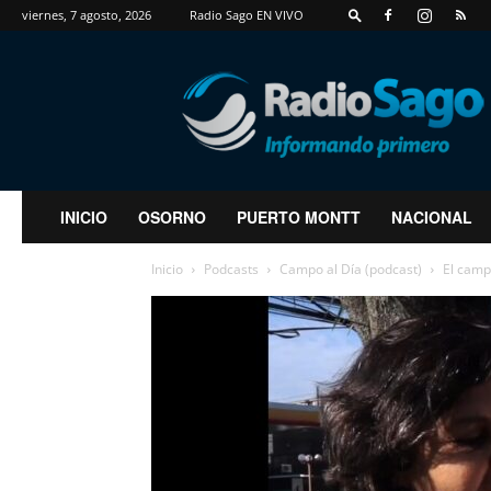
viernes, 7 agosto, 2026
Radio Sago EN VIVO
RadioSago
INICIO
OSORNO
PUERTO MONTT
NACIONAL
Inicio
Podcasts
Campo al Día (podcast)
El camp