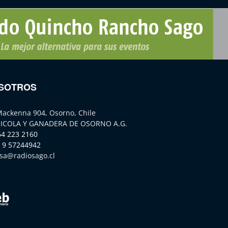
SOTROS
Mackenna 904, Osorno, Chile
ICOLA Y GANADERA DE OSORNO A.G.
64 223 2160
 9 57244942
sa@radiosago.cl