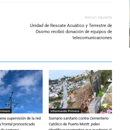
Artículo siguiente
Unidad de Rescate Acuático y Terrestre de
Osorno recibió donación de equipos de
telecomunicaciones
Primero
Informando Primero
ne supervisión de la red
Sumario sanitario contra Cementerio
 frontal pronosticado
Católico de Puerto Montt: piden
n de semana
identificar osamentas que quedaron al