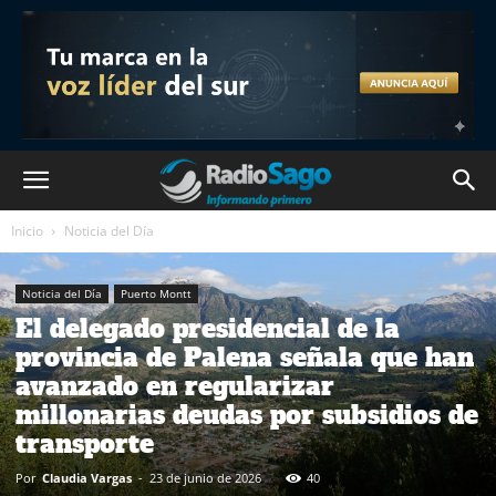
Inicio
Noticia del Día
Noticia del Día
Puerto Montt
El delegado presidencial de la
provincia de Palena señala que han
avanzado en regularizar
millonarias deudas por subsidios de
transporte
Por
Claudia Vargas
-
23 de junio de 2026
40