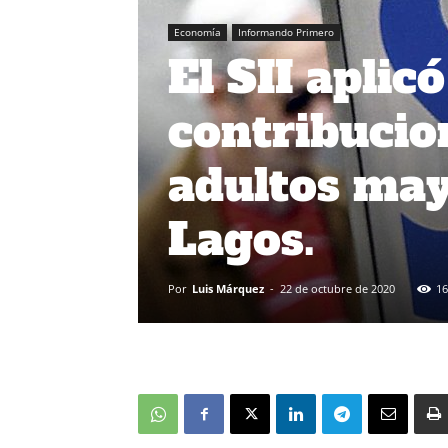
Economía
Informando Primero
El SII aplic
contribucio
adultos may
Lagos.
Por
Luis Márquez
-
22 de octubre de 2020
16