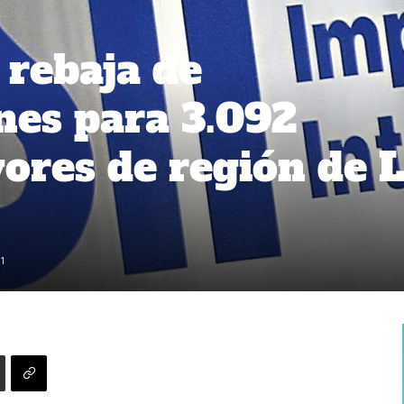
ó rebaja de
nes para 3.092
ores de región de 
1