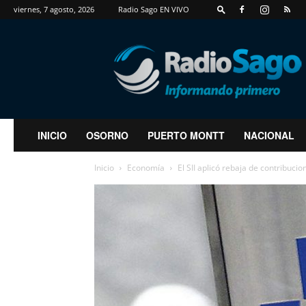
viernes, 7 agosto, 2026
Radio Sago EN VIVO
RadioSago
INICIO
OSORNO
PUERTO MONTT
NACIONAL
Inicio
Economía
El SII aplicó rebaja de contribuci