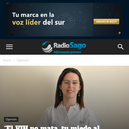
Inicio
Opinión
Opinión
“El VIH no mata, tu miedo al