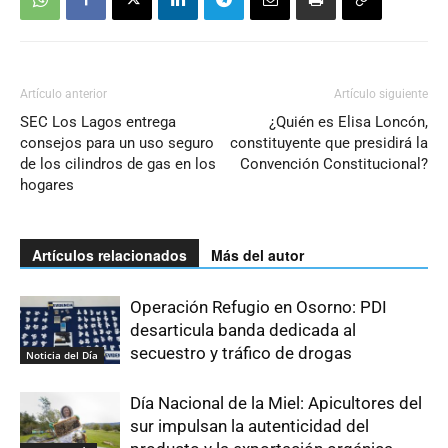
Artículo anterior
Artículo siguiente
SEC Los Lagos entrega
¿Quién es Elisa Loncón,
consejos para un uso seguro
constituyente que presidirá la
de los cilindros de gas en los
Convención Constitucional?
hogares
Artículos relacionados
Más del autor
Operación Refugio en Osorno: PDI
desarticula banda dedicada al
secuestro y tráfico de drogas
Noticia del Día
Día Nacional de la Miel: Apicultores del
sur impulsan la autenticidad del