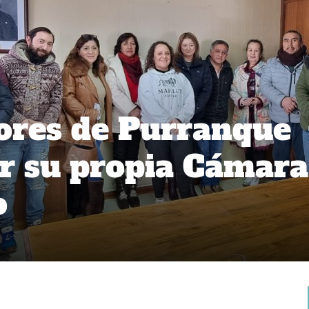
res de Purranque
r su propia Cámara
o