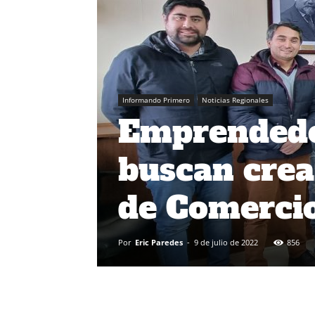
Informando Primero
Noticias Regionales
Emprendedo
buscan crea
de Comerci
Por
Eric Paredes
-
9 de julio de 2022
856