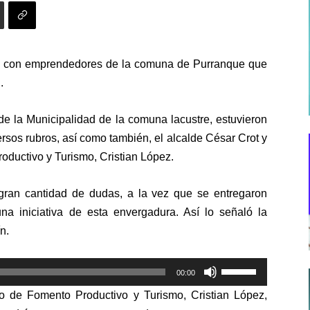
ó con emprendedores de la comuna de Purranque que
.
de la Municipalidad de la comuna lacustre, estuvieron
rsos rubros, así como también, el alcalde César Crot y
oductivo y Turismo, Cristian López.
 gran cantidad de dudas, a la vez que se entregaron
a iniciativa de esta envergadura. Así lo señaló la
n.
Utiliza
00:00
las
to de Fomento Productivo y Turismo, Cristian López,
teclas