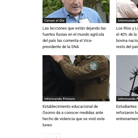
Campo al Día
Informando 
Las lecciones que están dejando las
Los Ríos y 
fuertes lluvias en el mundo agrícola
el 40% de la
del país las comenta el Vice-
bovina nacio
presidente de la SNA
resto del paí
Informando Primero
Informando 
Establecimiento educacional de
Estudiantes 
Osorno da a conocer medidas ante
reforzaron h
hecho de violencia que se vivió este
entrenamien
lunes