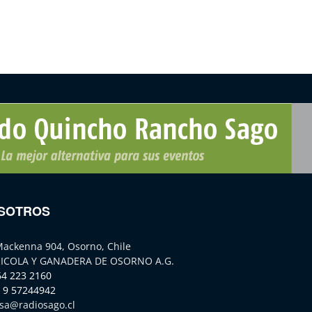
SOTROS
Mackenna 904, Osorno, Chile
ICOLA Y GANADERA DE OSORNO A.G.
64 223 2160
 9 57244942
sa@radiosago.cl