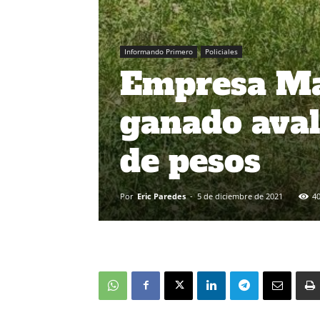
Informando Primero
Policiales
Empresa Ma
ganado aval
de pesos
Por
Eric Paredes
-
5 de diciembre de 2021
4