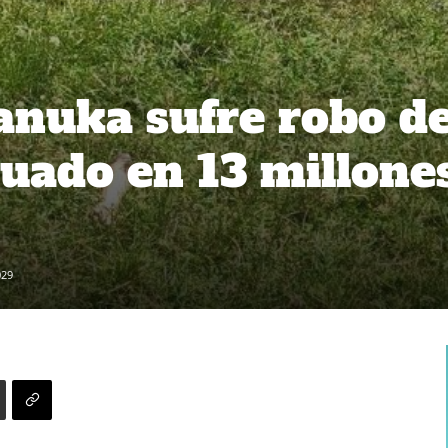
nuka sufre robo d
uado en 13 millone
029