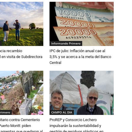
Informando Primero
cia recambio
IPC de julio: Inflación anual cae al
 en visita de Subdirectora
3,5% y se acerca a la meta del Banco
Central
Primero
CAMPO AL DIA
tario contra Cementerio
ProREP y Consorcio Lechero
Puerto Montt: piden
impulsarán la sustentabilidad y
osamentas que quedaron al
gestión de residuos plásticos en