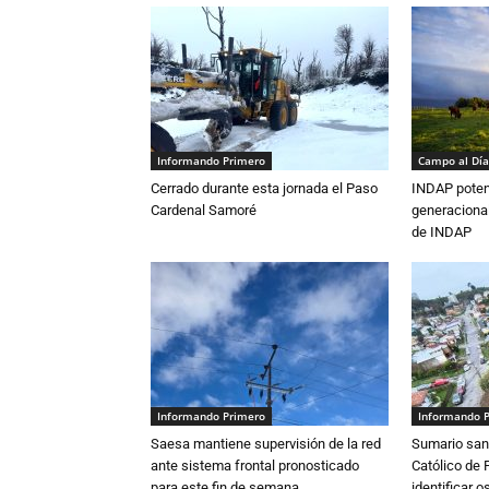
Informando Primero
Campo al Día
Cerrado durante esta jornada el Paso
INDAP poten
Cardenal Samoré
generacional
de INDAP
Informando Primero
Informando 
Saesa mantiene supervisión de la red
Sumario sani
ante sistema frontal pronosticado
Católico de 
para este fin de semana
identificar 