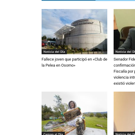
Noticia del Día
Noticia del D
Fallece joven que participó en «Club de
Senador Fide
la Pelea en Osorno»
confirmación
Fiscalía por
violencia in
existió violen
Campo al Día
Noticia del D