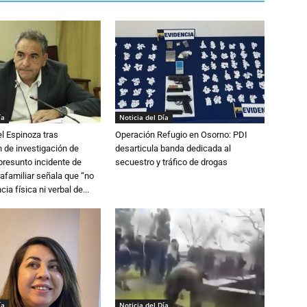
ía
Noticia del Día
l Espinoza tras
Operación Refugio en Osorno: PDI
 de investigación de
desarticula banda dedicada al
 presunto incidente de
secuestro y tráfico de drogas
trafamiliar señala que “no
cia física ni verbal de...
ía
Noticia del Día