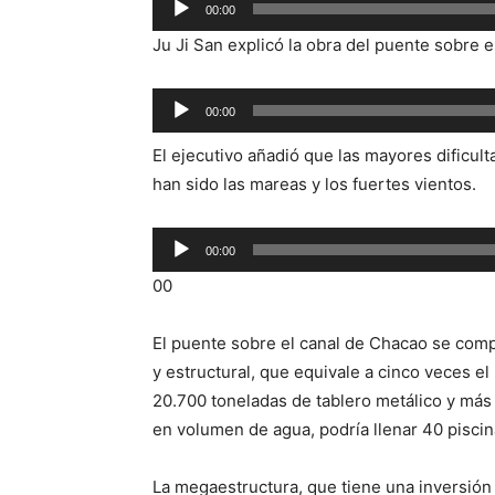
00:00
de
Ju Ji San explicó la obra del puente sobre
audio
Reproductor
00:00
de
El ejecutivo añadió que las mayores dificul
audio
han sido las mareas y los fuertes vientos.
Reproductor
00:00
de
00
audio
El puente sobre el canal de Chacao se com
y estructural, que equivale a cinco veces el 
20.700 toneladas de tablero metálico y má
en volumen de agua, podría llenar 40 piscin
La megaestructura, que tiene una inversión 