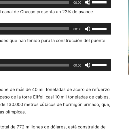
00:00
las
 el canal de Chacao presenta un 23% de avance.
teclas
de
Utiliza
00:00
flecha
las
arriba/abajo
tades que han tenido para la construcción del puente
teclas
para
de
aumentar
flecha
o
Utiliza
arriba/abajo
00:00
disminuir
las
para
el
teclas
aumentar
volumen.
de
o
pone de más de 40 mil toneladas de acero de refuerzo
flecha
disminuir
peso de la torre Eiffel, casi 10 mil toneladas de cables,
arriba/abajo
el
s de 130.000 metros cúbicos de hormigón armado, que,
para
volumen.
as olímpicas.
aumentar
o
total de 772 millones de dólares, está construida de