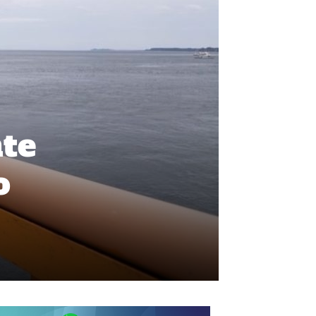
nte
o