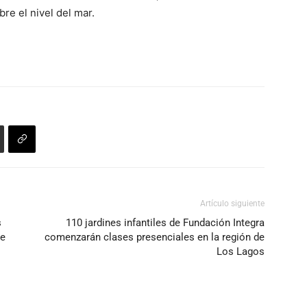
disminuir
re el nivel del mar.
el
volumen.
Artículo siguiente
s
110 jardines infantiles de Fundación Integra
de
comenzarán clases presenciales en la región de
Los Lagos