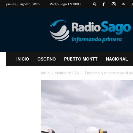
jueves, 6 agosto, 2026
Radio Sago EN VIVO
RadioSago
INICIO
OSORNO
PUERTO MONTT
NACIONAL
Inicio
Noticia del Día
Empresa que construye el pu