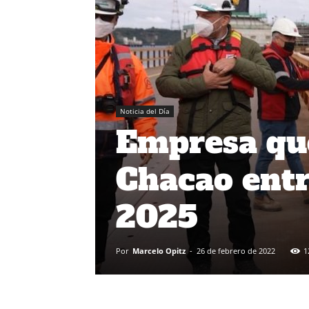
Noticia del Día
Empresa que
Chacao entr
2025
Por
Marcelo Opitz
-
26 de febrero de 2022
1