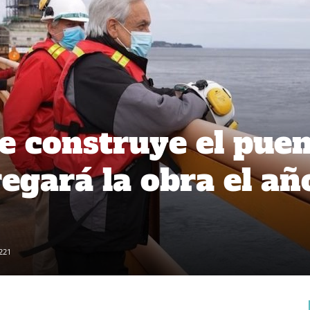
 construye el pue
egará la obra el añ
221