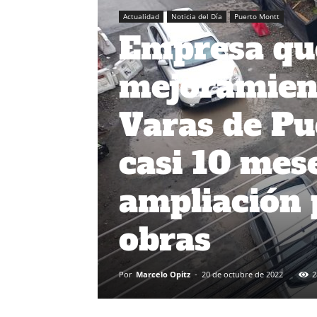
Actualidad
Noticia del Día
Puerto Montt
Empresa que
mejoramient
Varas de Pu
casi 10 mes
ampliación 
obras
Por
Marcelo Opitz
-
20 de octubre de 2022
2