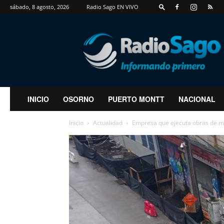
sábado, 8 agosto, 2026
Radio Sago EN VIVO
RadioSago
INICIO
OSORNO
PUERTO MONTT
NACIONAL
Inicio
Actualidad
Empresa que ejecuta obras de me