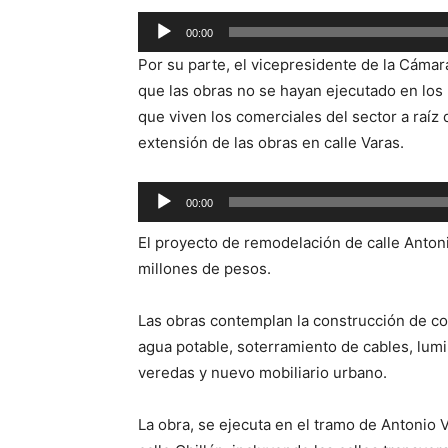
Reproductor
00:00
de
Por su parte, el vicepresidente de la Cáma
audio
que las obras no se hayan ejecutado en los
que viven los comerciales del sector a raíz d
extensión de las obras en calle Varas.
Reproductor
00:00
de
El proyecto de remodelación de calle Antoni
audio
millones de pesos.
Las obras contemplan la construcción de col
agua potable, soterramiento de cables, lum
veredas y nuevo mobiliario urbano.
La obra, se ejecuta en el tramo de Antonio