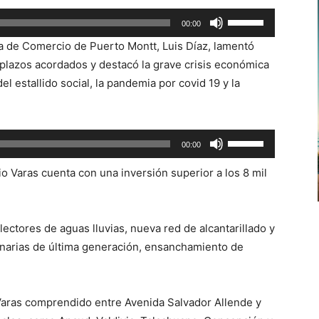
Utiliza
00:00
las
ra de Comercio de Puerto Montt, Luis Díaz, lamentó
teclas
 plazos acordados y destacó la grave crisis económica
de
el estallido social, la pandemia por covid 19 y la
flecha
arriba/abajo
para
Utiliza
00:00
aumentar
las
o
o Varas cuenta con una inversión superior a los 8 mil
teclas
disminuir
de
el
flecha
volumen.
ectores de aguas lluvias, nueva red de alcantarillado y
arriba/abajo
inarias de última generación, ensanchamiento de
para
aumentar
o
 Varas comprendido entre Avenida Salvador Allende y
disminuir