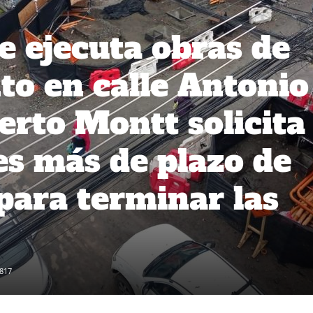
 ejecuta obras de
o en calle Antonio
erto Montt solicita
es más de plazo de
para terminar las
817