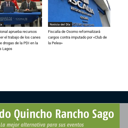
ía
Noticia del Día
ional aprueba recursos
Fiscalía de Osorno reformalizará
er el trabajo de los canes
cargos contra imputado por «Club de
e drogas de la PDI en la
la Pelea»
os Lagos