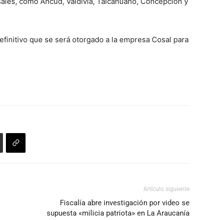
ersales, como Ancud, Valdivia, Talcahuano, Concepción y
el
volumen.
efinitivo que se será otorgado a la empresa Cosal para
Artículo siguiente
Fiscalía abre investigación por video se
supuesta «milicia patriota» en La Araucanía