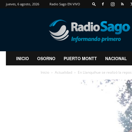
jueves, 6 agosto, 2026
Radio Sago EN VIVO
RadioSago
INICIO
OSORNO
PUERTO MONTT
NACIONAL
Inicio
Actualidad
En Llanquihue se realizó la repo