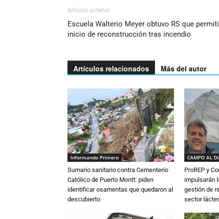
Artículo anterior
Escuela Walterio Meyer obtuvo RS que permiti
inicio de reconstrucción tras incendio
Artículos relacionados
Más del autor
Informando Primero
CAMPO AL D
Sumario sanitario contra Cementerio
ProREP y Co
Católico de Puerto Montt: piden
impulsarán l
identificar osamentas que quedaron al
gestión de r
descubierto
sector lácte