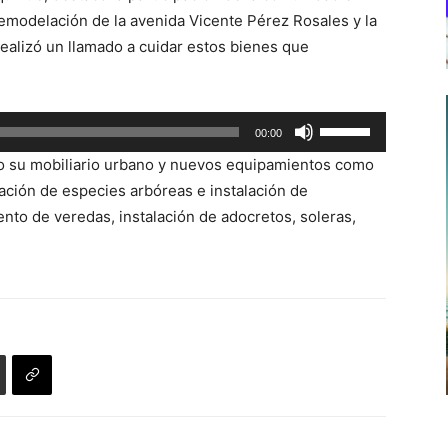
teclas
remodelación de la avenida Vicente Pérez Rosales y la
de
realizó un llamado a cuidar estos bienes que
flecha
arriba/abajo
para
Utiliza
00:00
aumentar
las
o
o su mobiliario urbano y nuevos equipamientos como
teclas
disminuir
ación de especies arbóreas e instalación de
de
el
ento de veredas, instalación de adocretos, soleras,
flecha
volumen.
arriba/abajo
para
aumentar
o
disminuir
el
volumen.