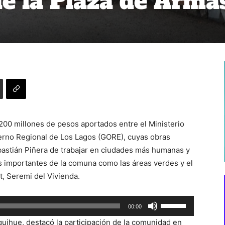
de la Plaza de Arma
l 200 millones de pesos aportados entre el Ministerio
erno Regional de Los Lagos (GORE), cuyas obras
astián Piñera de trabajar en ciudades más humanas y
ás importantes de la comuna como las áreas verdes y el
t, Seremi del Vivienda.
Utiliza
00:00
las
nquihue, destacó la participación de la comunidad en